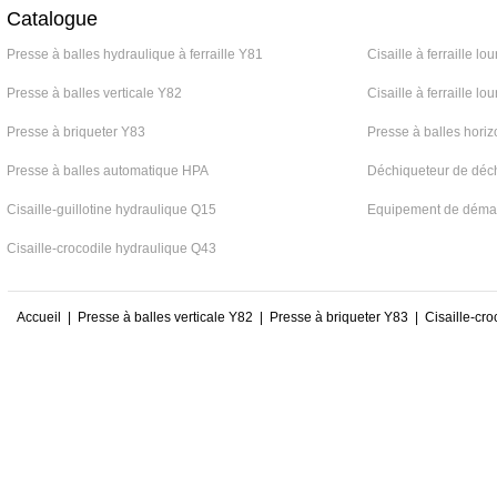
Catalogue
Presse à balles hydraulique à ferraille Y81
Cisaille à ferraille l
Presse à balles verticale Y82
Cisaille à ferraille l
Presse à briqueter Y83
Presse à balles hori
Presse à balles automatique HPA
Déchiqueteur de déc
Cisaille-guillotine hydraulique Q15
Equipement de déman
Cisaille-crocodile hydraulique Q43
Accueil
|
Presse à balles verticale Y82
|
Presse à briqueter Y83
|
Cisaille-cr